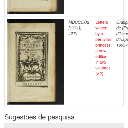
MDCCLXXI
Letters
Grafi
[1771];
written
de (Fr
1771
by a
d'Iss
peruvian
d'Happ
princess:
1695-
a new
edition,
in two
volumes
(v.2)
Sugestões de pesquisa