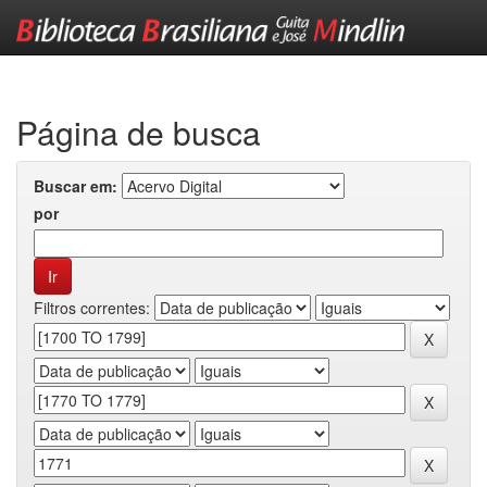
Skip
navigation
Página de busca
Buscar em:
por
Filtros correntes: