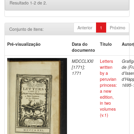
Resultado 1-2 de 2.
Anterior
1
Próximo
Conjunto de itens:
Pré-visualização
Data do
Título
Autor
documento
MDCCLXXI
Letters
Grafi
[1771];
written
de (Fr
1771
by a
d'Iss
peruvian
d'Happ
princess:
1695-
a new
edition,
in two
volumes
(v.1)