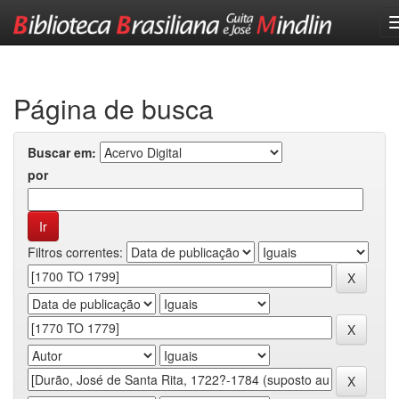
Skip
navigation
Página de busca
Buscar em:
por
Filtros correntes: