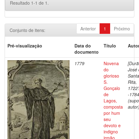
Resultado 1-1 de 1.
Anterior
1
Próximo
Conjunto de itens:
Pré-visualização
Data do
Título
Autor
documento
1779
Novena
[Durã
do
José 
glorioso
Sant
S.
Rita,
Gonçalo
1722
de
-178
Lagos,
(supo
composta
autor)
por hum
seu
devoto e
indigno
irmão