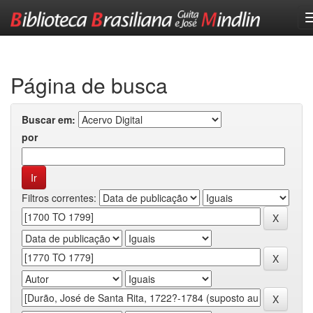
Skip
navigation
Página de busca
Buscar em:
por
Filtros correntes: