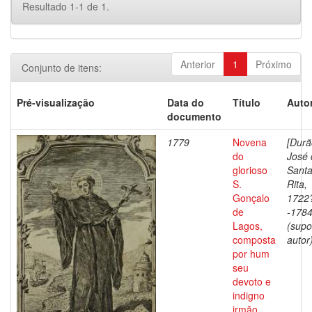
Resultado 1-1 de 1.
Anterior
1
Próximo
Conjunto de itens:
Pré-visualização
Data do
Título
Autor
documento
1779
Novena
[Durã
do
José 
glorioso
Sant
S.
Rita,
Gonçalo
1722
de
-178
Lagos,
(supo
composta
autor)
por hum
seu
devoto e
indigno
irmão