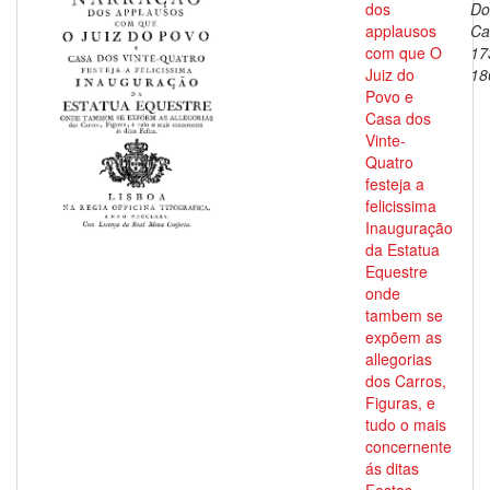
dos
Do
applausos
Ca
com que O
17
Juiz do
18
Povo e
Casa dos
Vinte-
Quatro
festeja a
felicissima
Inauguração
da Estatua
Equestre
onde
tambem se
expõem as
allegorias
dos Carros,
Figuras, e
tudo o mais
concernente
ás ditas