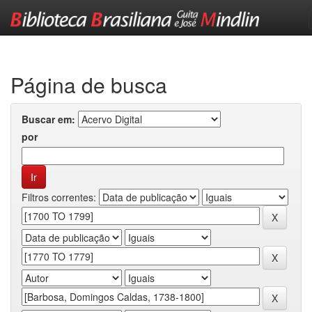
Skip
navigation
Página de busca
Buscar em:
por
Filtros correntes: