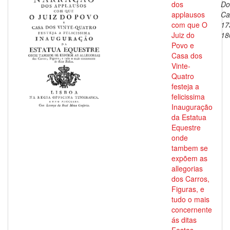
dos
Do
applausos
Ca
com que O
17
Juiz do
18
Povo e
Casa dos
Vinte-
Quatro
festeja a
felicissima
Inauguração
da Estatua
Equestre
onde
tambem se
expõem as
allegorias
dos Carros,
Figuras, e
tudo o mais
concernente
ás ditas