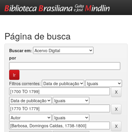
Skip
navigation
Página de busca
Buscar em:
por
Filtros correntes: