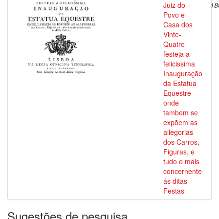
Juiz do
18
Povo e
Casa dos
Vinte-
Quatro
festeja a
felicissima
Inauguração
da Estatua
Equestre
onde
tambem se
expõem as
allegorias
dos Carros,
Figuras, e
tudo o mais
concernente
ás ditas
Festas
Sugestões de pesquisa