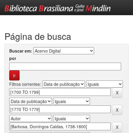
Skip
navigation
Página de busca
Buscar em:
por
Filtros correntes: