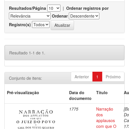
Resultados/Página
|
Ordenar registros por
Ordenar
Registro(s)
Resultado 1-1 de 1.
Anterior
1
Próximo
Conjunto de itens:
Pré-visualização
Data do
Título
Au
documento
1775
Narração
[B
dos
Do
applausos
Ca
com que O
17