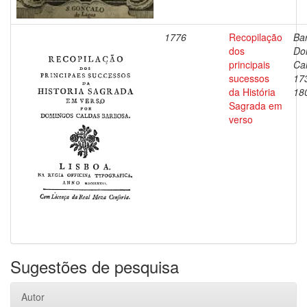
1776
Recopilação
Ba
dos
Do
principais
Ca
sucessos
17
da História
18
Sagrada em
verso
Sugestões de pesquisa
Autor