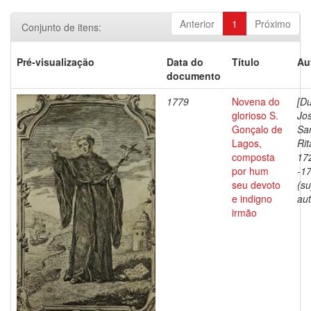
Anterior
1
Próximo
Conjunto de itens:
Pré-visualização
Data do
Título
Au
documento
1779
Novena do
[D
glorioso S.
Jo
Gonçalo de
Sa
Lagos,
Rit
composta
17
por hum
-1
seu devoto
(s
e indigno
aut
irmão