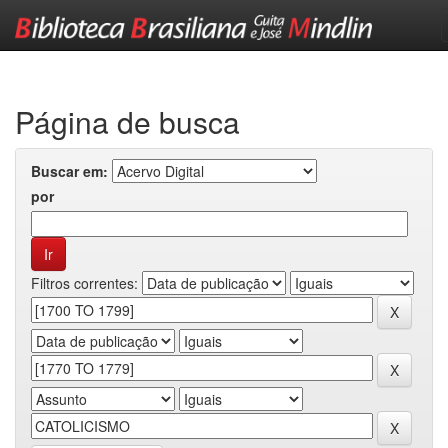
Skip
navigation
Página de busca
Buscar em:
por
Filtros correntes: