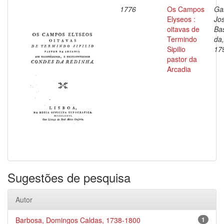
1776
Os Campos
Ga
Elyseos :
Jo
oitavas de
Bas
Termindo
da
Sipilio
17
pastor da
Arcadia
Sugestões de pesquisa
Autor
Barbosa, Domingos Caldas, 1738-1800
1