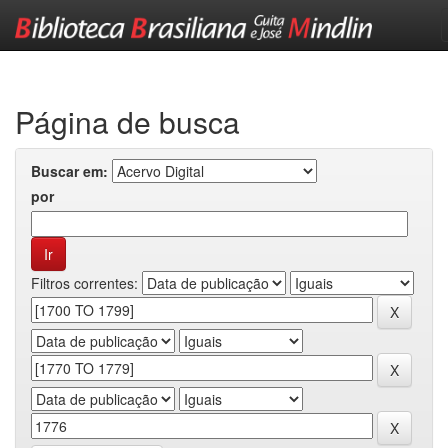
Skip
navigation
Página de busca
Buscar em:
por
Filtros correntes: