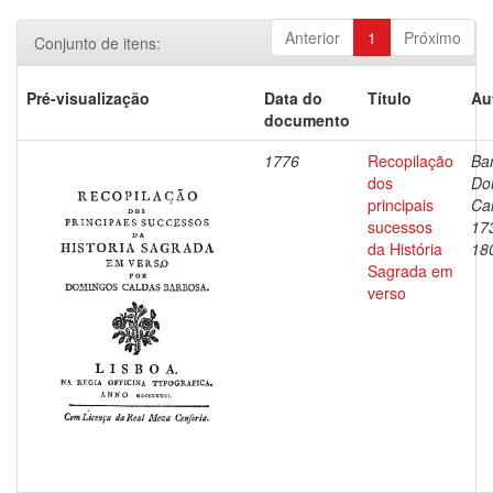
Anterior
1
Próximo
Conjunto de itens:
Pré-visualização
Data do
Título
Au
documento
1776
Recopilação
Ba
dos
Do
principais
Ca
sucessos
17
da História
18
Sagrada em
verso