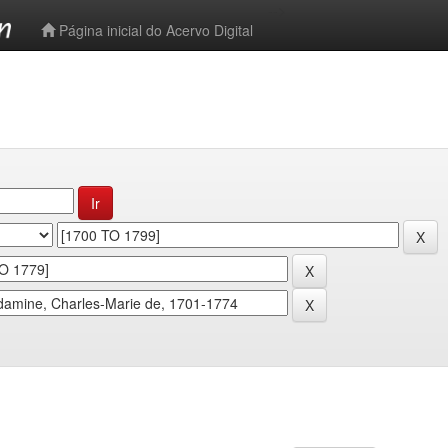
-->
Página inicial do Acervo Digital