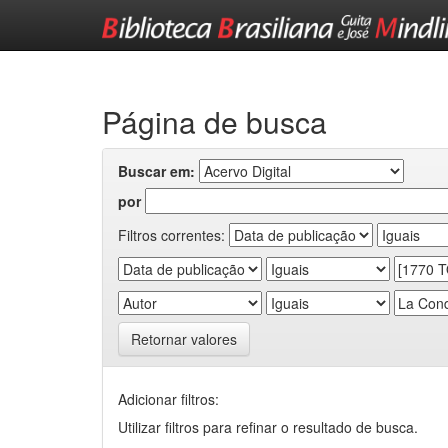
Skip
navigation
Página de busca
Buscar em:
por
Filtros correntes:
Retornar valores
Adicionar filtros:
Utilizar filtros para refinar o resultado de busca.