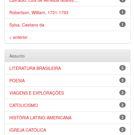
Lavradio, Luís de Almeida Soares ...
Robertson, William, 1721-1793
1
Sylva, Caetano da
1
< anterior
Assunto
LITERATURA BRASILEIRA
5
POESIA
5
VIAGENS E EXPLORAÇÕES
3
CATOLICISMO
2
HISTÓRIA LATINO-AMERICANA
2
IGREJA CATÓLICA
2