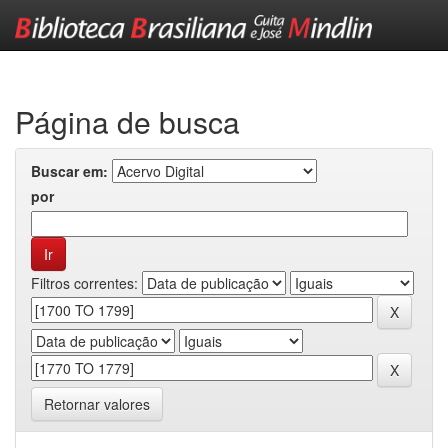
Skip
navigation
Página de busca
Buscar em:
por
Filtros correntes:
Retornar valores