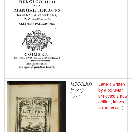
MDCCLXXI
Letters written
[1771];
by a peruvian
1771
princess: a new
edition, in two
volumes (v.1)