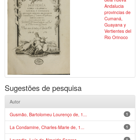
Andalucia
provincias de
Cumaná,
Guayana y
Vertientes del
Rio Orinoco
Sugestões de pesquisa
Autor
Gusmão, Bartolomeu Lourenço de, 1...
1
La Condamine, Charles-Marie de, 1...
1
1