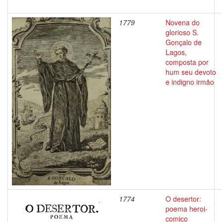
1779
Novena do
glorioso S.
Gonçalo de
Lagos,
composta por
hum seu devoto
e indigno irmão
1774
O desertor:
poema heroi-
comico