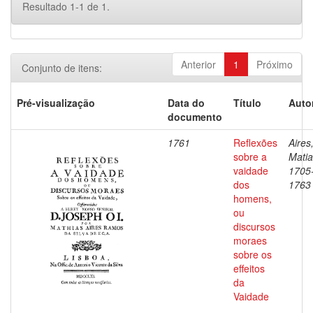
Resultado 1-1 de 1.
Anterior
1
Próximo
Conjunto de itens:
Pré-visualização
Data do
Título
Auto
documento
1761
Reflexões
Aires
sobre a
Matia
vaidade
1705
dos
1763
homens,
ou
discursos
moraes
sobre os
effeitos
da
Vaidade