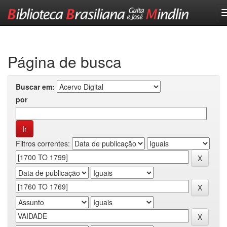
Skip
navigation
Página de busca
Buscar em:
por
Filtros correntes: