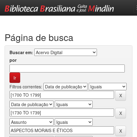
Skip
navigation
Página de busca
Buscar em:
por
Filtros correntes: