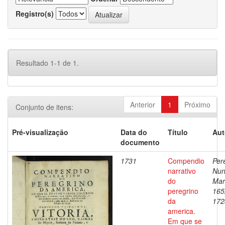
Registro(s)
Resultado 1-1 de 1.
Anterior
1
Próximo
Conjunto de itens:
Pré-visualização
Data do
Título
Aut
documento
1731
Compendio
Pere
narrativo
Nu
do
Mar
peregrino
165
da
172
america.
Em que se