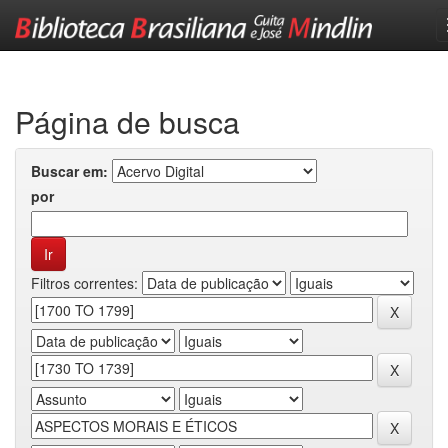
Skip
navigation
Página de busca
Buscar em:
por
Filtros correntes: