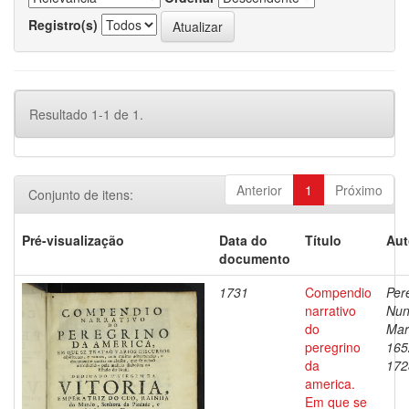
Registro(s)
Resultado 1-1 de 1.
Anterior
1
Próximo
Conjunto de itens:
Pré-visualização
Data do
Título
Aut
documento
1731
Compendio
Pere
narrativo
Nu
do
Mar
peregrino
165
da
172
america.
Em que se