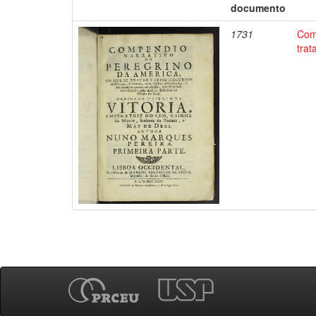
documento
1731
Com
trat