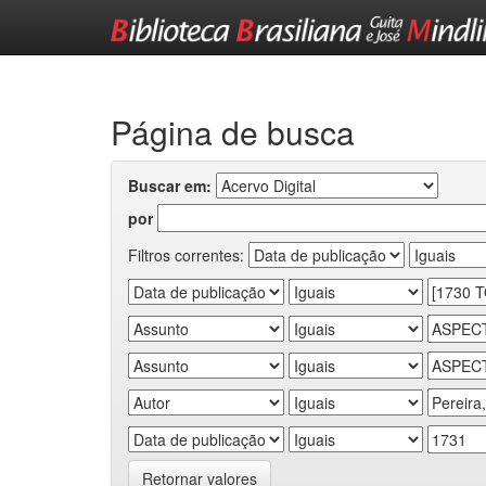
Skip
navigation
Página de busca
Buscar em:
por
Filtros correntes:
Retornar valores