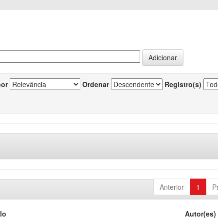
por
Ordenar
Registro(s)
Anterior
1
P
lo
Autor(es)