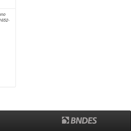
uno
1652-