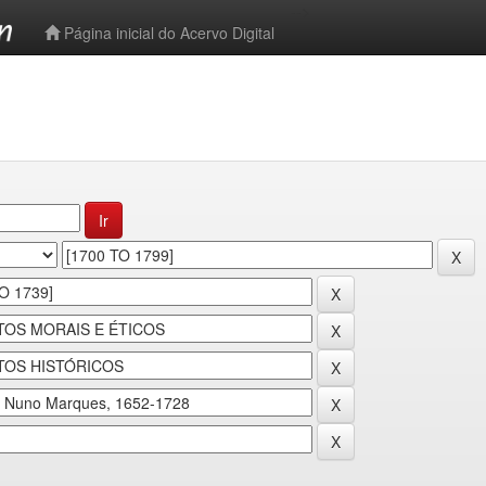
-->
Página inicial do Acervo Digital