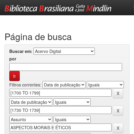
Skip
navigation
Página de busca
Buscar em:
por
Filtros correntes: