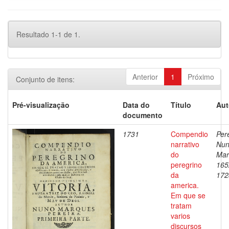
Resultado 1-1 de 1.
Anterior
1
Próximo
Conjunto de itens:
Pré-visualização
Data do
Título
Aut
documento
1731
Compendio
Pere
narrativo
Nu
do
Mar
peregrino
165
da
172
america.
Em que se
tratam
varios
discursos