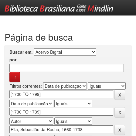
Skip
navigation
Página de busca
Buscar em:
por
Filtros correntes: