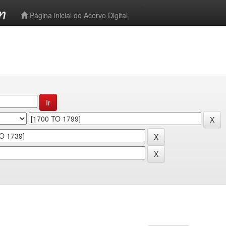
-->
Página inicial do Acervo Digital