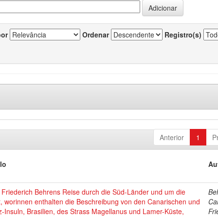
por
Ordenar
Registro(s)
Anterior
1
P
lo
Au
l Friederich Behrens Reise durch die Süd-Länder und um die
Be
t, worinnen enthalten die Beschreibung von den Canarischen und
Car
z-Insuln, Brasilien, des Strass Magellanus und Lamer-Küste,
Fri