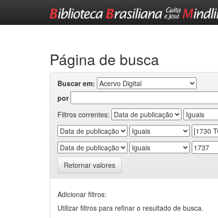
Skip
navigation
Página de busca
Buscar em:
por
Filtros correntes:
Retornar valores
Adicionar filtros:
Utilizar filtros para refinar o resultado de busca.