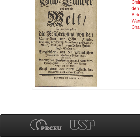
Chil
den 
Afri
Wand
Cha