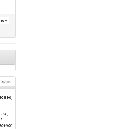
róximo
tor(es)
hren,
l
ederich