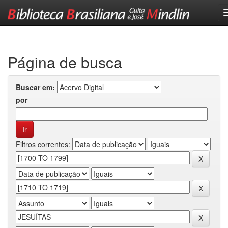
Skip
navigation
Página de busca
Buscar em:
por
Filtros correntes: