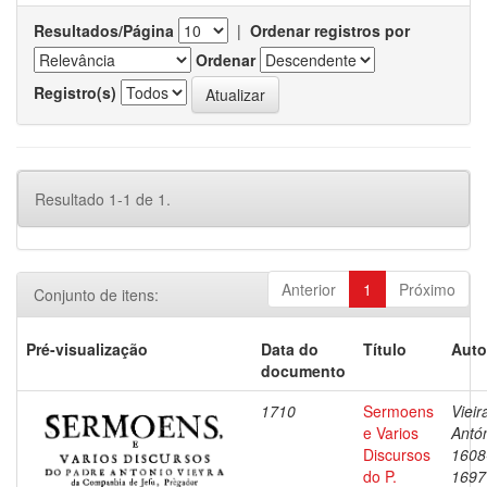
Resultados/Página
|
Ordenar registros por
Ordenar
Registro(s)
Resultado 1-1 de 1.
Anterior
1
Próximo
Conjunto de itens:
Pré-visualização
Data do
Título
Auto
documento
1710
Sermoens
Vieir
e Varios
Antón
Discursos
1608
do P.
1697