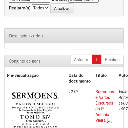
Registro(s)
Resultado 1-1 de 1.
Anterior
1
Próximo
Conjunto de itens:
Pré-visualização
Data do
Título
Auto
documento
1710
Sermoens
Vieir
e Varios
Antón
Discursos
1608
do P.
1697
Antonio
Vieira [...]