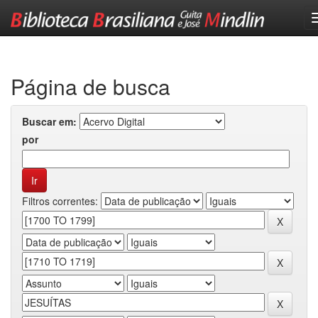
Skip
navigation
Página de busca
Buscar em:
por
Filtros correntes: