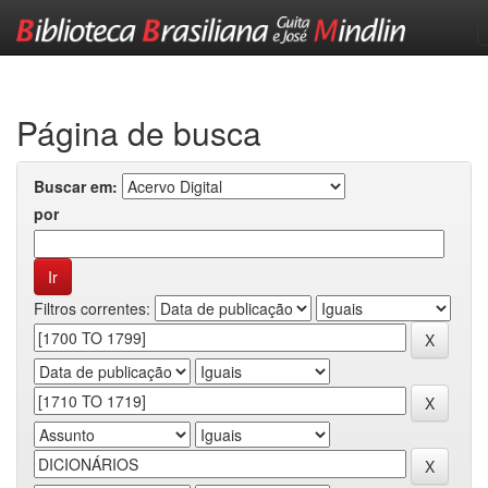
Skip
navigation
Página de busca
Buscar em:
por
Filtros correntes: