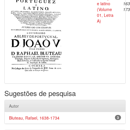
e latino
163
(Volume
173
01, Letra
A)
Sugestões de pesquisa
Autor
Bluteau, Rafael, 1638-1734
3