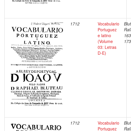
1712
Vocabulario
Blu
Portuguez
Raf
e latino
163
(Volume
173
03: Letras
D-E)
1712
Vocabulario
Blu
Portuguez
Raf