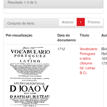
Resultado 1-3 de 3.
Anterior
1
Próximo
Conjunto de itens:
Pré-visualização
Data do
Título
Aut
documento
1712
Vocabulario
Blu
Portuguez
Raf
e latino
163
(Volume
173
02: Letras
B-C)