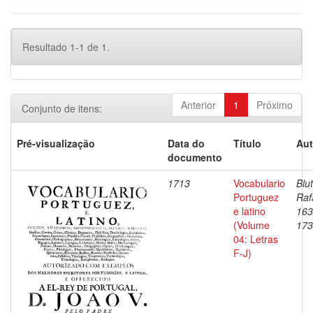
Resultado 1-1 de 1.
Anterior
1
Próximo
Conjunto de itens:
Pré-visualização
Data do
Título
Aut
documento
1713
Vocabulario
Blu
Portuguez
Raf
e latino
163
(Volume
173
04: Letras
F-J)