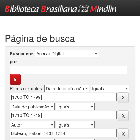
Skip
navigation
Página de busca
Buscar em:
por
Filtros correntes: