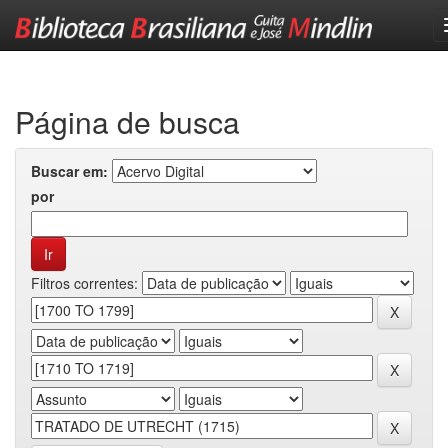
Skip
navigation
Página de busca
Buscar em:
por
Filtros correntes: