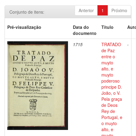
Anterior
1
Próximo
Conjunto de itens:
Pré-visualização
Data do
Título
Auto
documento
1715
TRATADO
-
de Paz
entre o
muyto
alto, e
muyto
poderoso
principe D.
João, o V.
Pela graça
de Deos
Rey de
Portugal, e
o muyto
alto, e
muyto