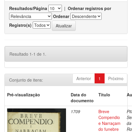
Resultados/Página
|
Ordenar registros por
Ordenar
Registro(s)
Resultado 1-1 de 1.
Anterior
1
Próximo
Conjunto de itens:
Pré-visualização
Data do
Título
Au
documento
1709
Breve
Pit
Compendio
Se
e Narraçam
da
do funebre
Ro