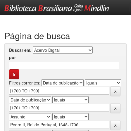
Skip
navigation
Página de busca
Buscar em:
por
Filtros correntes: