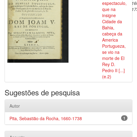
espectaculo,
16
que na
17
insigne
Cidade da
Bahia,
cabeça da
America
Portugueza,
se vio na
morte de El
Rey D.
Pedro II [...]
(e.2)
Sugestões de pesquisa
Autor
Pita, Sebastião da Rocha, 1660-1738
1