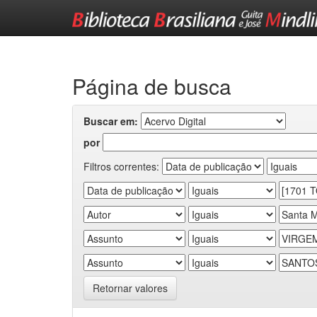
Skip
navigation
Página de busca
Buscar em:
por
Filtros correntes:
Retornar valores