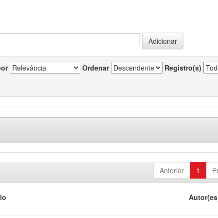
por
Ordenar
Registro(s)
Anterior
1
P
lo
Autor(es