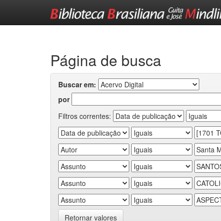
Skip
navigation
Página de busca
Buscar em:
por
Filtros correntes:
Retornar valores