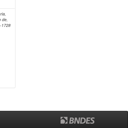
ria,
o de,
2-1728