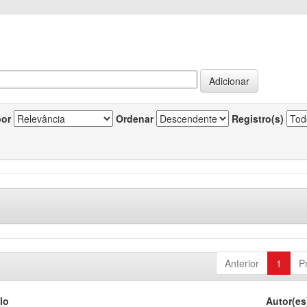
por
Ordenar
Registro(s)
Anterior
1
P
lo
Autor(es