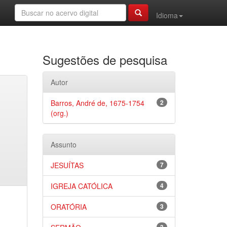
Idioma
Sugestões de pesquisa
Autor
Barros, André de, 1675-1754
2
(org.)
Assunto
JESUÍTAS
7
IGREJA CATÓLICA
4
ORATÓRIA
3