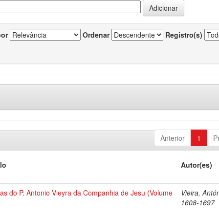
por
Ordenar
Registro(s)
Anterior
1
P
lo
Autor(es)
tas do P. Antonio Vieyra da Companhia de Jesu (Volume
Vieira, Antó
1608-1697