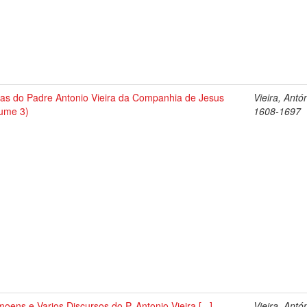
tas do Padre Antonio Vieira da Companhia de Jesus
Vieira, Antó
lume 3)
1608-1697
oens e Varios Discursos do P. Antonio Vieira [...]
Vieira, Antó