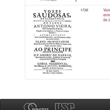
1736
Voze
emi
de J