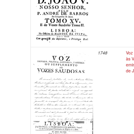
1748
Voz 
às V
emi
de J