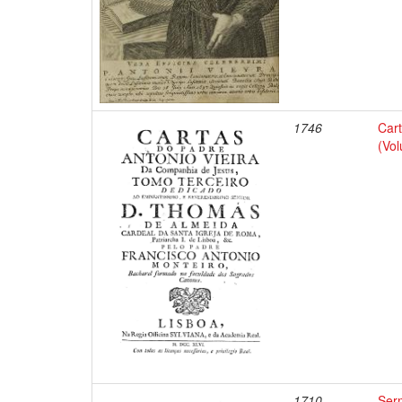
1746
Car
(Vo
1710
Serm