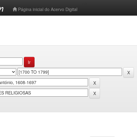
-->
Página inicial do Acervo Digital