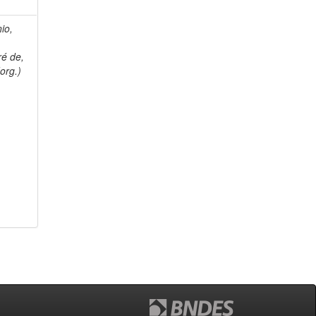
nio,
ré de,
org.)