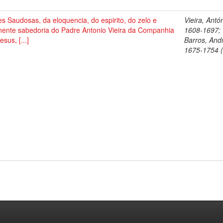
s Saudosas, da eloquencia, do espirito, do zelo e
Vieira, Antó
nente sabedoria do Padre Antonio Vieira da Companhia
1608-1697;
esus, [...]
Barros, And
1675-1754 (