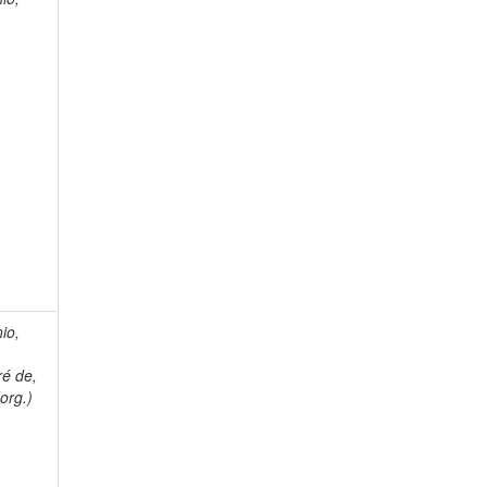
nio,
ré de,
org.)