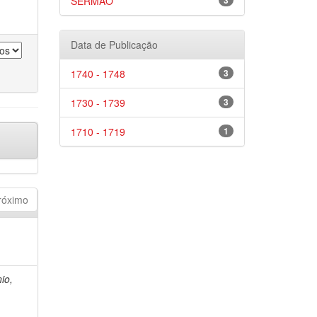
SERMÃO
3
Data de Publicação
1740 - 1748
3
1730 - 1739
3
1710 - 1719
1
róximo
nio,