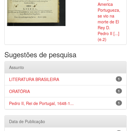
America
Portugueza,
se vio na
morte de El
Rey D.
Pedro II [...]
(e.2)
Sugestões de pesquisa
Assunto
LITERATURA BRASILEIRA
1
ORATÓRIA
1
Pedro II, Rei de Portugal, 1648-1...
1
Data de Publicação