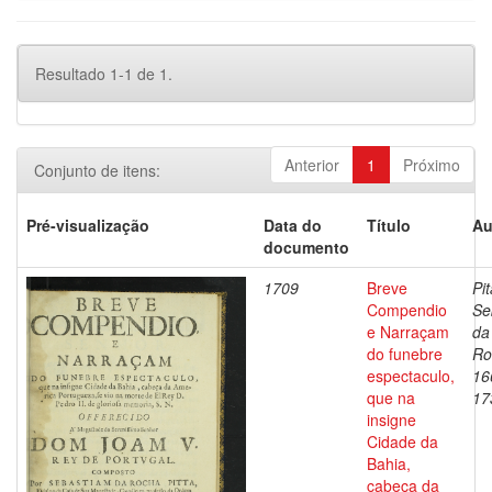
Resultado 1-1 de 1.
Anterior
1
Próximo
Conjunto de itens:
Pré-visualização
Data do
Título
Au
documento
1709
Breve
Pit
Compendio
Se
e Narraçam
da
do funebre
Ro
espectaculo,
16
que na
17
insigne
Cidade da
Bahia,
cabeça da