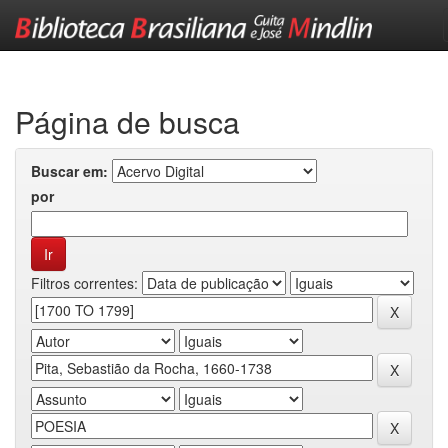
Skip
navigation
Página de busca
Buscar em:
por
Filtros correntes: