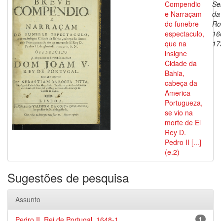
Compendio
Se
e Narraçam
da
do funebre
Ro
espectaculo,
16
que na
17
insigne
Cidade da
Bahia,
cabeça da
America
Portugueza,
se vio na
morte de El
Rey D.
Pedro II [...]
(e.2)
Sugestões de pesquisa
Assunto
Pedro II, Rei de Portugal, 1648-1...
1