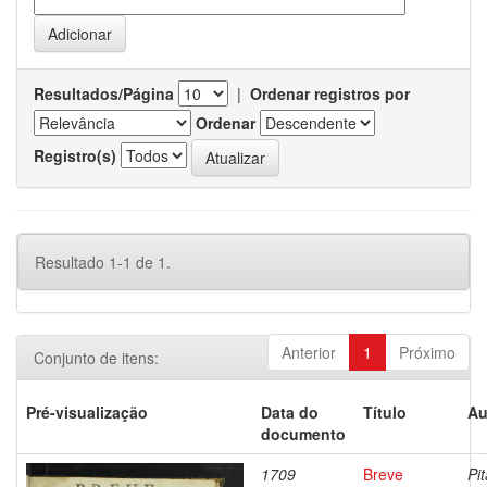
Resultados/Página
|
Ordenar registros por
Ordenar
Registro(s)
Resultado 1-1 de 1.
Anterior
1
Próximo
Conjunto de itens:
Pré-visualização
Data do
Título
Au
documento
1709
Breve
Pit