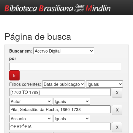
Skip
navigation
Página de busca
Buscar em:
por
Filtros correntes: