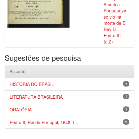
America
Portugueza,
se vio na
morte de El
Rey D.
Pedro II [...]
(e.2)
Sugestões de pesquisa
Assunto
HISTÓRIA DO BRASIL
1
LITERATURA BRASILEIRA
1
ORATÓRIA
1
Pedro II, Rei de Portugal, 1648-1...
1