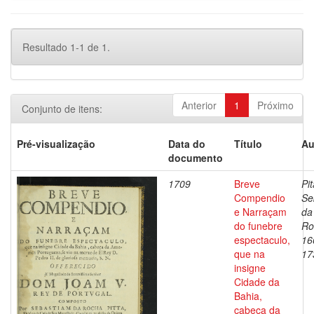
Resultado 1-1 de 1.
Anterior
1
Próximo
Conjunto de itens:
Pré-visualização
Data do
Título
Au
documento
1709
Breve
Pit
Compendio
Se
e Narraçam
da
do funebre
Ro
espectaculo,
16
que na
17
insigne
Cidade da
Bahia,
cabeça da