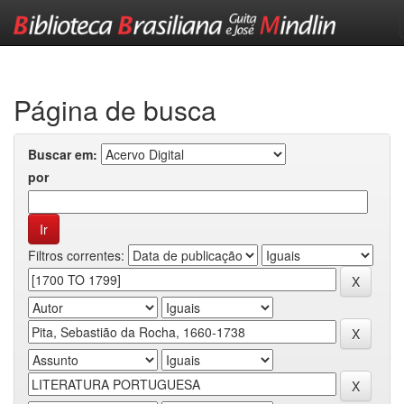
Skip
navigation
Página de busca
Buscar em:
por
Filtros correntes: