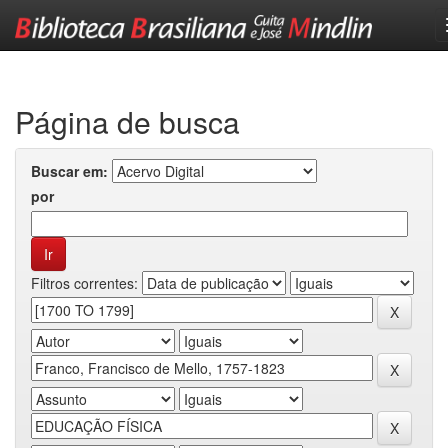
Skip
navigation
Página de busca
Buscar em:
por
Filtros correntes: