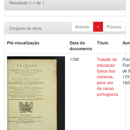
Resultado 1-1 de 1.
Anterior
1
Próximo
Conjunto de itens:
Pré-visualização
Data do
Título
Aut
documento
1790
Tratado da
Fra
educacao
Fra
fysica dos
de M
meninos,
175
para uso
182
da nacao
portugueza