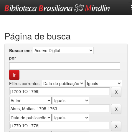
Skip
navigation
Página de busca
Buscar em:
por
Filtros correntes: