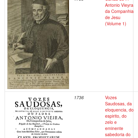
Antonio Vieyra
da Companhia
de Jesu
(Volume 1)
1736
Vozes
Saudosas, da
eloquencia, do
espirito, do
zelo e
eminente
sabedoria do