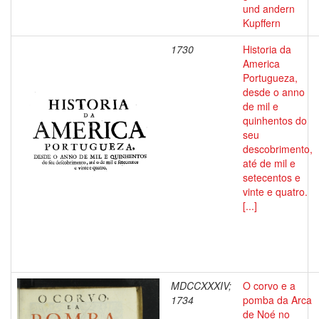
und andern
Kupffern
1730
Historia da
America
Portugueza,
desde o anno
de mil e
quinhentos do
seu
descobrimento,
até de mil e
setecentos e
vinte e quatro.
[...]
MDCCXXXIV;
O corvo e a
1734
pomba da Arca
de Noé no