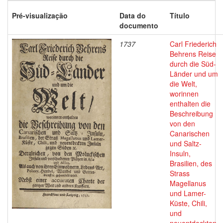
Pré-visualização
Data do
Título
documento
1737
Carl Friederich
Behrens Reise
durch die Süd-
Länder und um
die Welt,
worinnen
enthalten die
Beschreibung
von den
Canarischen
und Saltz-
Insuln,
Brasilien, des
Strass
Magellanus
und Lamer-
Küste, Chili,
und