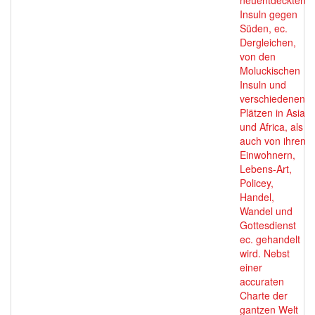
neuentdeckten
Insuln gegen
Süden, ec.
Dergleichen,
von den
Moluckischen
Insuln und
verschiedenen
Plätzen in Asia
und Africa, als
auch von ihren
Einwohnern,
Lebens-Art,
Policey,
Handel,
Wandel und
Gottesdienst
ec. gehandelt
wird. Nebst
einer
accuraten
Charte der
gantzen Welt