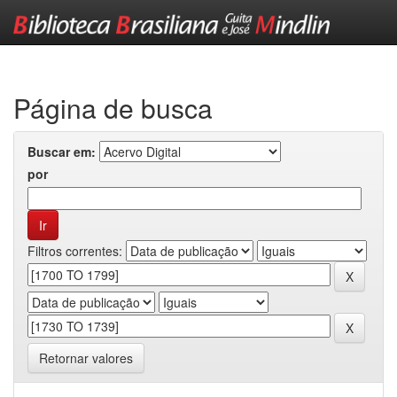
Skip
navigation
Página de busca
Buscar em:
por
Filtros correntes:
Retornar valores