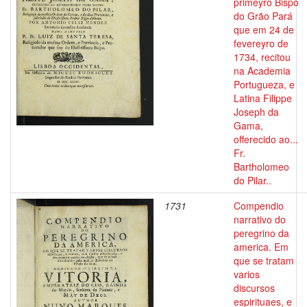
primeyro Bispo
do Grão Pará
que em 24 de
fevereyro de
1734, recitou
na Academia
Portugueza, e
Latina Filippe
Joseph da
Gama,
offerecido ao...
Fr.
Bartholomeo
do Pilar..
1731
Compendio
narrativo do
peregrino da
america. Em
que se tratam
varios
discursos
espirituaes, e