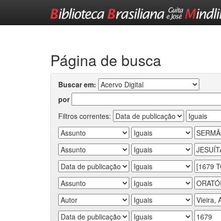
Skip
navigation
Página de busca
Buscar em:
por
Filtros correntes: