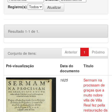
Registro(s)
Resultado 1-1 de 1.
Anterior
1
Próximo
Conjunto de itens:
Pré-visualização
Data do
Título
documento
1625
Sermam na
procissam de
graças que a
muito nobre
villa de Villa
Real fez pella
restauração da