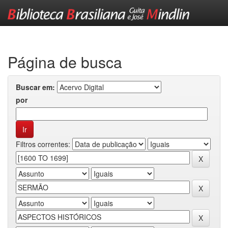
Skip
navigation
Página de busca
Buscar em:
por
Filtros correntes: