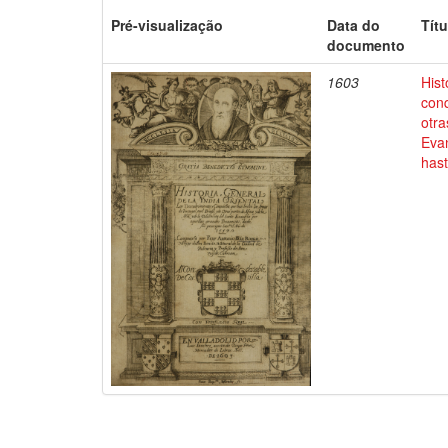
Pré-visualização
Data do
Títu
documento
1603
Hist
conq
otra
Evan
has