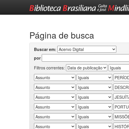
Skip
navigation
Página de busca
Buscar em:
por
Filtros correntes: