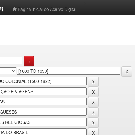
-->
Página inicial do Acervo Digital