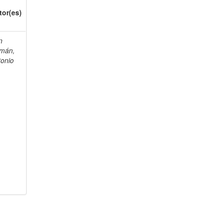
tor(es)
n
mán,
tonio