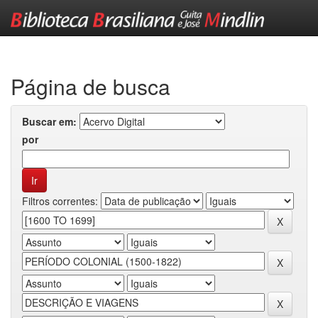
Skip
navigation
Página de busca
Buscar em:
por
Filtros correntes: