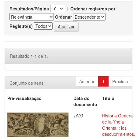
Resultados/Página
|
Ordenar registros por
Ordenar
Registro(s)
Resultado 1-1 de 1.
Anterior
1
Próximo
Conjunto de itens:
Pré-visualização
Data do
Título
documento
1603
Historia General
de la Yndia
Oriental : los
descubrimientos,