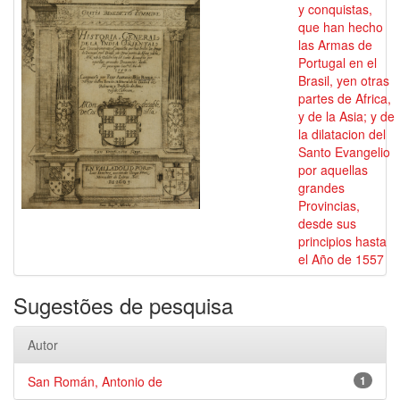
y conquistas,
que han hecho
las Armas de
Portugal en el
Brasil, yen otras
partes de Africa,
y de la Asia; y de
la dilatacion del
Santo Evangelio
por aquellas
grandes
Provincias,
desde sus
principios hasta
el Año de 1557
Sugestões de pesquisa
Autor
San Román, Antonio de
1