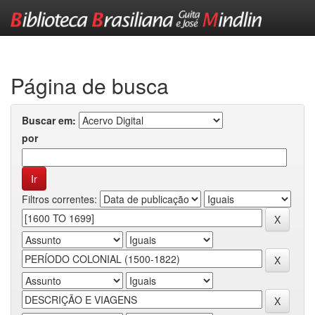
Skip
navigation
Página de busca
Buscar em:
por
Filtros correntes: