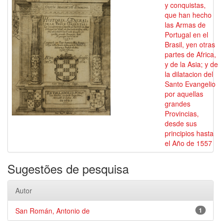
y conquistas,
que han hecho
las Armas de
Portugal en el
Brasil, yen otras
partes de Africa,
y de la Asia; y de
la dilatacion del
Santo Evangelio
por aquellas
grandes
Provincias,
desde sus
principios hasta
el Año de 1557
Sugestões de pesquisa
Autor
San Román, Antonio de
1