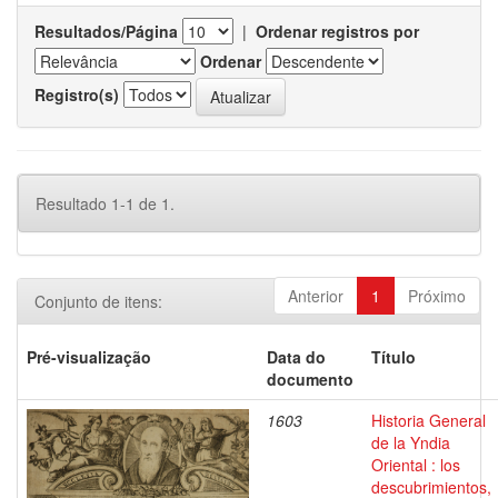
Resultados/Página
|
Ordenar registros por
Ordenar
Registro(s)
Resultado 1-1 de 1.
Anterior
1
Próximo
Conjunto de itens:
Pré-visualização
Data do
Título
documento
1603
Historia General
de la Yndia
Oriental : los
descubrimientos,