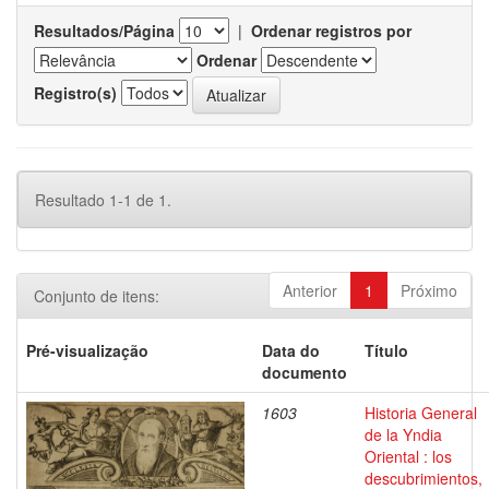
Resultados/Página
|
Ordenar registros por
Ordenar
Registro(s)
Resultado 1-1 de 1.
Anterior
1
Próximo
Conjunto de itens:
Pré-visualização
Data do
Título
documento
1603
Historia General
de la Yndia
Oriental : los
descubrimientos,