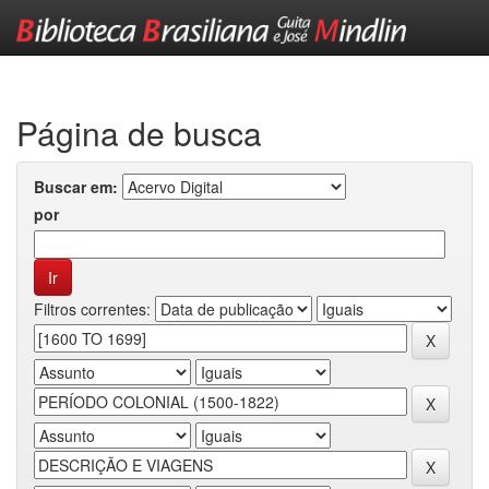
Skip
navigation
Página de busca
Buscar em:
por
Filtros correntes: