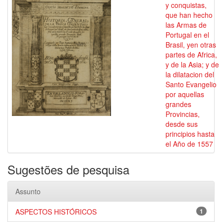
y conquistas,
que han hecho
las Armas de
Portugal en el
Brasil, yen otras
partes de Africa,
y de la Asia; y de
la dilatacion del
Santo Evangelio
por aquellas
grandes
Provincias,
desde sus
principios hasta
el Año de 1557
Sugestões de pesquisa
Assunto
ASPECTOS HISTÓRICOS
1