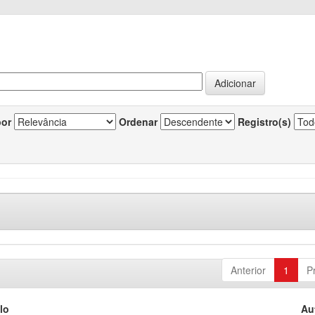
por
Ordenar
Registro(s)
Anterior
1
P
lo
Au