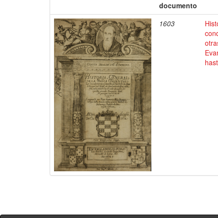
documento
1603
Hist
conq
otra
Evan
has