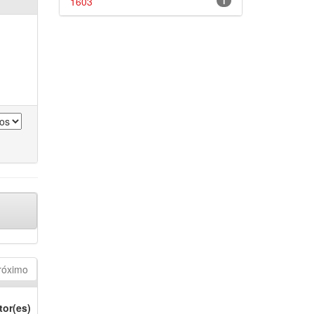
1603
1
róximo
tor(es)