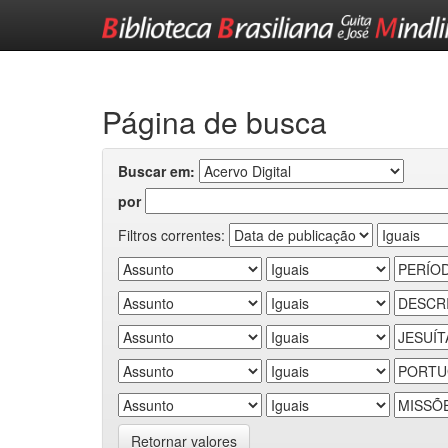
Skip
navigation
Página de busca
Buscar em:
por
Filtros correntes:
Retornar valores