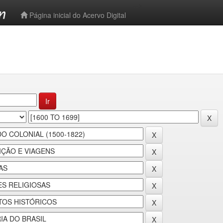
-->
Página inicial do Acervo Digital