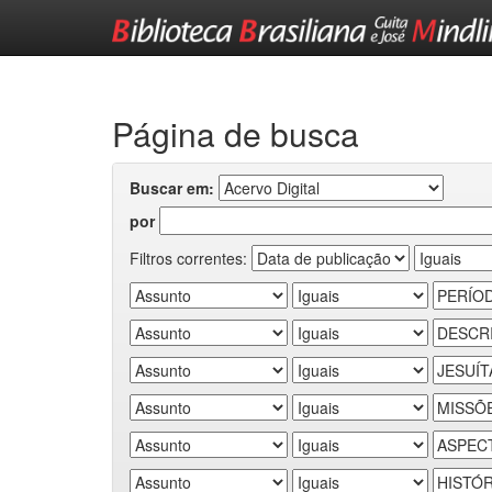
Skip
navigation
Página de busca
Buscar em:
por
Filtros correntes: