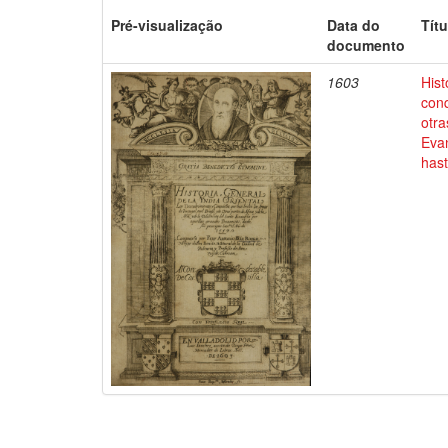
Pré-visualização
Data do
Títu
documento
1603
Hist
conq
otra
Evan
has