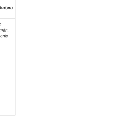
tor(es)
n
mán,
tonio