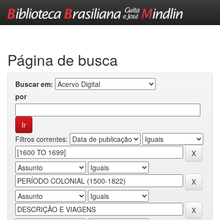
Skip
navigation
Página de busca
Buscar em:
por
Filtros correntes: