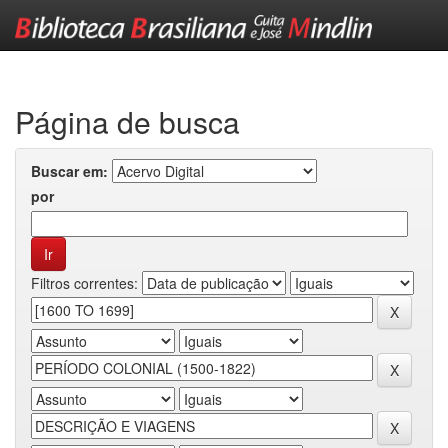
Skip
navigation
Página de busca
Buscar em:
por
Filtros correntes: