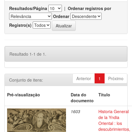
Resultados/Página
|
Ordenar registros por
Ordenar
Registro(s)
Resultado 1-1 de 1.
Anterior
1
Próximo
Conjunto de itens:
Pré-visualização
Data do
Título
documento
1603
Historia General
de la Yndia
Oriental : los
descubrimientos,