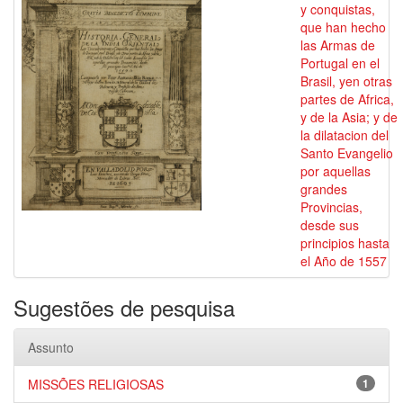
y conquistas,
que han hecho
las Armas de
Portugal en el
Brasil, yen otras
partes de Africa,
y de la Asia; y de
la dilatacion del
Santo Evangelio
por aquellas
grandes
Provincias,
desde sus
principios hasta
el Año de 1557
Sugestões de pesquisa
Assunto
MISSÕES RELIGIOSAS
1