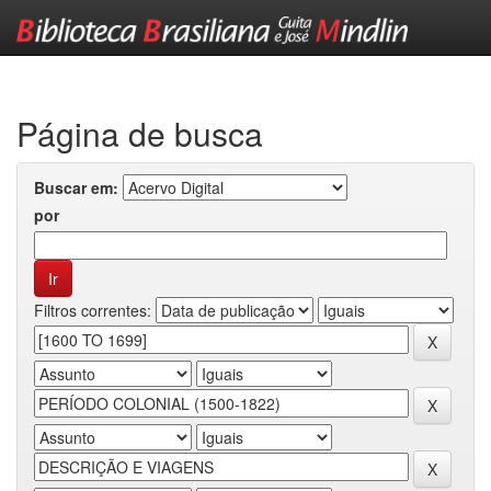
Skip
navigation
Página de busca
Buscar em:
por
Filtros correntes: