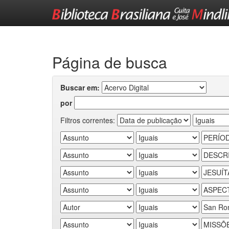
Skip
navigation
Página de busca
Buscar em:
por
Filtros correntes: