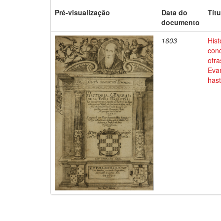
Pré-visualização
Data do
Títu
documento
1603
Hist
conq
otra
Evan
has