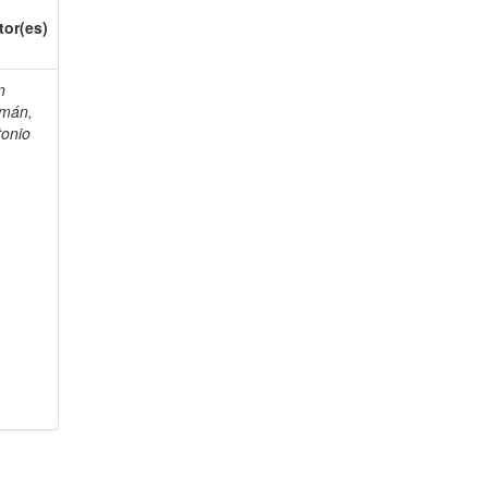
tor(es)
n
mán,
tonio