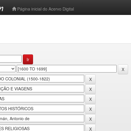
-->
Página inicial do Acervo Digital