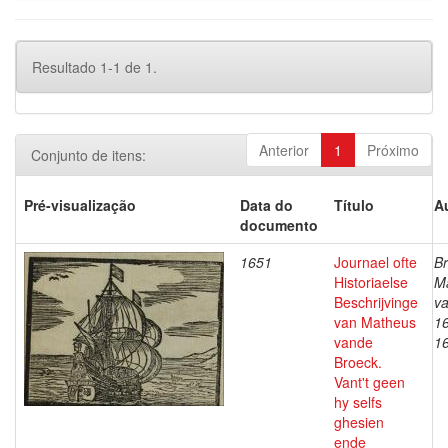
Resultado 1-1 de 1.
Anterior
1
Próximo
Conjunto de itens:
Pré-visualização
Data do
Título
A
documento
1651
Journael ofte
Br
Historiaelse
M
Beschrijvinge
v
van Matheus
1
vande
1
Broeck.
Vant't geen
hy selfs
ghesien
ende