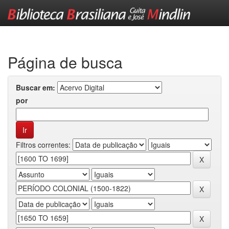
Skip
navigation
Página de busca
Buscar em:
por
Filtros correntes: