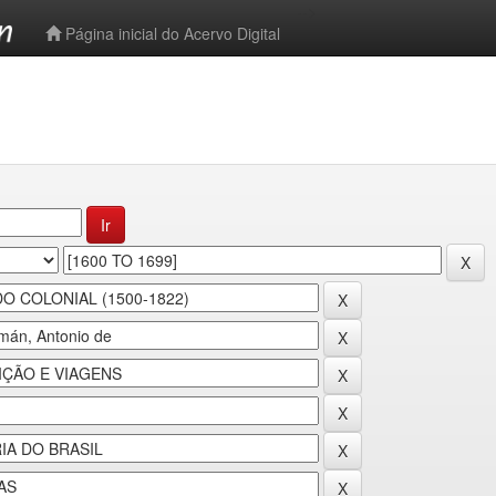
-->
Página inicial do Acervo Digital