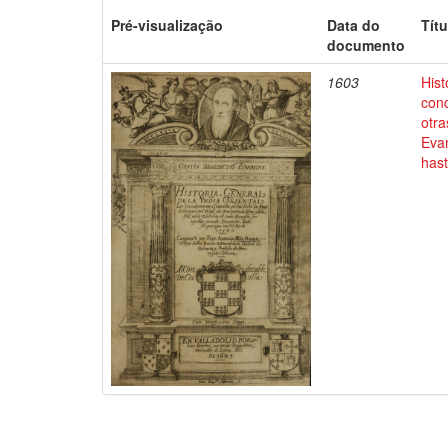
Pré-visualização
Data do
Títu
documento
1603
Hist
conq
otra
Evan
has