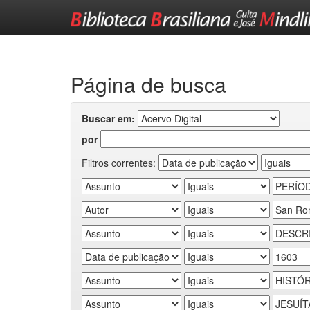
Skip
navigation
Página de busca
Buscar em:
por
Filtros correntes: