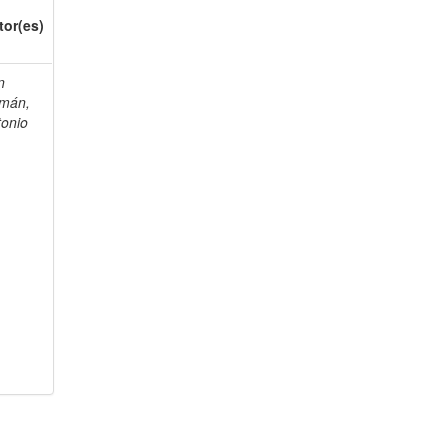
tor(es)
n
mán,
tonio