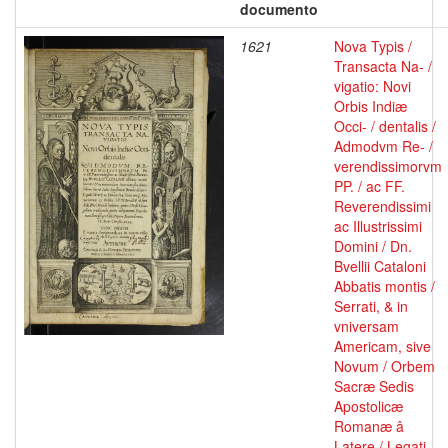
documento
1621
Nova Typis /
Transacta Na- /
vigatio: Novi
Orbis Indiæ
Occi- / dentalis /
Admodvm Re- /
verendissimorvm
PP. / ac FF.
Reverendissimi
ac Illustrissimi
Domini / Dn.
Bvellii Cataloni
Abbatis montis /
Serrati, & in
vniversam
Americam, sive
Novum / Orbem
Sacræ Sedis
Apostolicæ
Romanæ â
Latere / Legati,