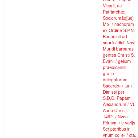
Vicarij, ac
Patriarchæ:
Sociorumâq[ue]
Mo- / nachorum
ex Ordine S.P.N.
Benedicti ad
suprà / dicti Novi
Mundi barbaras
gentes Christi S.
Evan- / gelium
praedicandi
gratia
delegatorum
Sacerdo- / tum
Dimissi per
S.D.D. Papam
Alexandrum / VI.
Anno Christi.
1492. / Nvnc
Primvm / e varijs
Scriptoribus in
vnum colle- / cta,