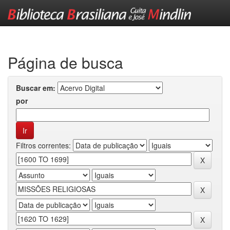
Skip
navigation
Página de busca
Buscar em:
por
Filtros correntes: