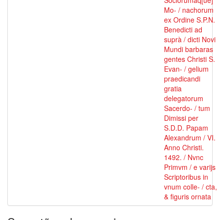
Sociorumâq[ue]
Mo- / nachorum
ex Ordine S.P.N.
Benedicti ad
suprà / dicti Novi
Mundi barbaras
gentes Christi S.
Evan- / gelium
praedicandi
gratia
delegatorum
Sacerdo- / tum
Dimissi per
S.D.D. Papam
Alexandrum / VI.
Anno Christi.
1492. / Nvnc
Primvm / e varijs
Scriptoribus in
vnum colle- / cta,
& figuris ornata