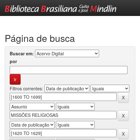
Skip
navigation
Página de busca
Buscar em:
por
Filtros correntes: