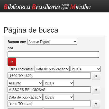
Skip
navigation
Página de busca
Buscar em:
por
Filtros correntes: