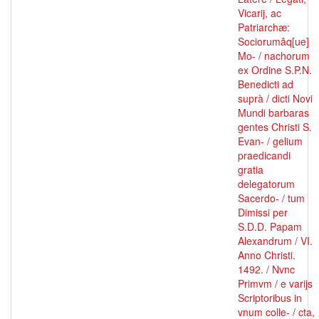
Vicarij, ac
Patriarchæ:
Sociorumâq[ue]
Mo- / nachorum
ex Ordine S.P.N.
Benedicti ad
suprà / dicti Novi
Mundi barbaras
gentes Christi S.
Evan- / gelium
praedicandi
gratia
delegatorum
Sacerdo- / tum
Dimissi per
S.D.D. Papam
Alexandrum / VI.
Anno Christi.
1492. / Nvnc
Primvm / e varijs
Scriptoribus in
vnum colle- / cta,