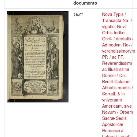
documento
1621
Nova Typis /
Transacta Na- /
vigatio: Novi
Orbis Indiæ
Occi- / dentalis /
Admodvm Re- /
verendissimorvm
PP. / ac FF.
Reverendissimi
ac Illustrissimi
Domini / Dn.
Bvellii Cataloni
Abbatis montis /
Serrati, & in
vniversam
Americam, sive
Novum / Orbem
Sacræ Sedis
Apostolicæ
Romanæ â
Latere / Legati,