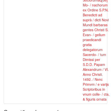
Sociorumâq[ue]
Mo- / nachorum
ex Ordine S.P.N.
Benedicti ad
suprà / dicti Novi
Mundi barbaras
gentes Christi S.
Evan- / gelium
praedicandi
gratia
delegatorum
Sacerdo- / tum
Dimissi per
S.D.D. Papam
Alexandrum / VI.
Anno Christi.
1492. / Nvnc
Primvm / e varijs
Scriptoribus in
vnum colle- / cta,
& figuris ornata