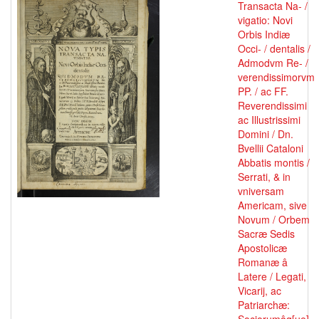
Transacta Na- /
vigatio: Novi
Orbis Indiæ
Occi- / dentalis /
Admodvm Re- /
verendissimorvm
PP. / ac FF.
Reverendissimi
ac Illustrissimi
Domini / Dn.
Bvellii Cataloni
Abbatis montis /
Serrati, & in
vniversam
Americam, sive
Novum / Orbem
Sacræ Sedis
Apostolicæ
Romanæ â
Latere / Legati,
Vicarij, ac
Patriarchæ: