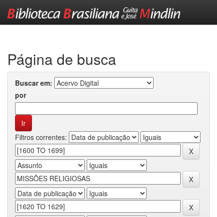
Skip
navigation
Página de busca
Buscar em:
por
Filtros correntes: